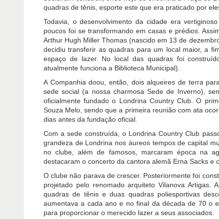
quadras de tênis, esporte este que era praticado por ele
Todavia, o desenvolvimento da cidade era vertiginos
poucos foi se transformando em casas e prédios. Assim
Arthur Hugh Miller Thomas (nascido em 13 de dezembro 
decidiu transferir as quadras para um local maior, a f
espaço de lazer. No local das quadras foi constru
atualmente funciona a Biblioteca Municipal).
A Companhia doou, então, dois alqueires de terra pa
sede social (a nossa charmosa Sede de Inverno), se
oficialmente fundado o Londrina Country Club. O prime
Souza Melo, sendo que a primeira reunião com ata ocorr
dias antes da fundação oficial.
Com a sede construída, o Londrina Country Club passou
grandeza de Londrina nos áureos tempos de capital mund
no clube, além de famosos, marcaram época na age
destacaram o concerto da cantora alemã Erna Sacks e o
O clube não parava de crescer. Posteriormente foi const
projetado pelo renomado arquiteto Vilanova Artigas.
quadras de tênis e duas quadras poliesportivas des
aumentava a cada ano e no final da década de 70 o esp
para proporcionar o merecido lazer a seus associados.