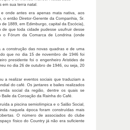
s em sua terra natal.
o e onde antes era apenas mata nativa, aos
, o então Diretor-Gerente da Companhia, Sr.
de 1889, em Edimburgo, capital da Escócia),
im de que toda cidade pudesse usufruir desse
ído o Fórum da Comarca de Londrina (onde
ra a construção das novas quadras e de uma
ndo que no dia 15 de novembro de 1946 foi
iro presidente foi o engenheiro Aristides de
eu no dia 26 de outubro de 1946, ou seja, 20
 a realizar eventos sociais que traduziam a
ial do café. Os jantares e bailes realizados
nda social da região, dentre os quais se
 Baile da Coroação da Rainha do Café.
ruída a piscina semiolímpica e o Salão Social,
 Ainda naquela época foram construídas mais
cobertas. O número de associados do clube
aço físico do Country já não era suficiente