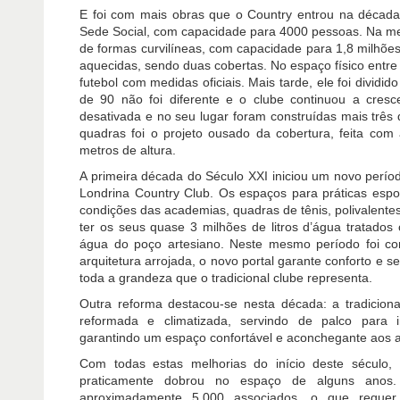
E foi com mais obras que o Country entrou na década
Sede Social, com capacidade para 4000 pessoas. Na me
de formas curvilíneas, com capacidade para 1,8 milhões 
aquecidas, sendo duas cobertas. No espaço físico entre
futebol com medidas oficiais. Mais tarde, ele foi divid
de 90 não foi diferente e o clube continuou a cresce
desativada e no seu lugar foram construídas mais três 
quadras foi o projeto ousado da cobertura, feita c
metros de altura.
A primeira década do Século XXI iniciou um novo períod
Londrina Country Club. Os espaços para práticas esp
condições das academias, quadras de tênis, polivalent
ter os seus quase 3 milhões de litros d’água tratad
água do poço artesiano. Neste mesmo período foi co
arquitetura arrojada, o novo portal garante conforto e
toda a grandeza que o tradicional clube representa.
Outra reforma destacou-se nesta década: a tradicional
reformada e climatizada, servindo de palco para i
garantindo um espaço confortável e aconchegante aos a
Com todas estas melhorias do início deste século,
praticamente dobrou no espaço de alguns anos
aproximadamente 5.000 associados, o que requer