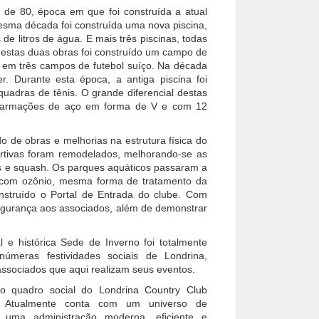
 de 80, época em que foi construída a atual
sma década foi construída uma nova piscina,
de litros de água. E mais três piscinas, todas
 estas duas obras foi construído um campo de
ido em três campos de futebol suíço. Na década
r. Durante esta época, a antiga piscina foi
quadras de tênis. O grande diferencial destas
om armações de aço em forma de V e com 12
o de obras e melhorias na estrutura física do
ortivas foram remodelados, melhorando-se as
es e squash. Os parques aquáticos passaram a
os com ozônio, mesma forma de tratamento da
nstruído o Portal de Entrada do clube. Com
 segurança aos associados, além de demonstrar
 e histórica Sede de Inverno foi totalmente
númeras festividades sociais de Londrina,
ssociados que aqui realizam seus eventos.
 o quadro social do Londrina Country Club
. Atualmente conta com um universo de
 uma administração moderna, eficiente e