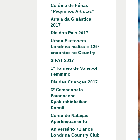
Colônia de Férias
"Pequenos Artistas"
Arraiá da Ginástica
2017
Dia dos Pais 2017
Urban Sketchers
Londrina realiza o 125º
encontro no Country
SIPAT 2017
1º Torneio de Voleibol
Feminino
Dia das Crianças 2017
3º Campeonato
Paranaense
Kyokushinkaikan
Karatê
Curso de Natação
Aperfeiçoamento
Aniversário 71 anos
Londrina Country Club